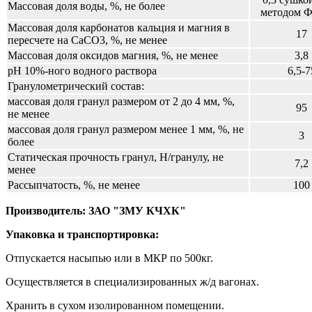
Массовая доля воды, %, не более
методом 
Массовая доля карбонатов кальция и магния в
17
пересчете на CaCO3, %, не менее
Массовая доля оксидов магния, %, не менее
3,8
рН 10%-ного водного раствора
6,5-7
Гранулометрический состав:
массовая доля гранул размером от 2 до 4 мм, %,
95
не менее
массовая доля гранул размером менее 1 мм, %, не
3
более
Статическая прочность гранул, Н/гранулу, не
7,2
менее
Рассыпчатость, %, не менее
100
Производитель: ЗАО "ЗМУ КЧХК"
Упаковка и транспортировка:
Отпускается насыпью или в МКР по 500кг.
Осуществляется в специализированных ж/д вагонах.
Хранить в сухом изолированном помещении.