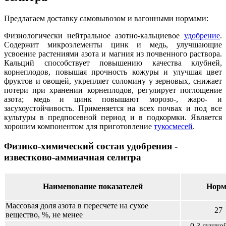
Предлагаем доставку самовывозом и вагонными нормами:
Физиологически нейтральное азотно-кальциевое
удобрение
.
Содержит микроэлементы цинк и медь, улучшающие
усвоение растениями азота и магния из почвенного раствора.
Кальций способствует повышению качества клубней,
корнеплодов, повышая прочность кожуры и улучшая цвет
фруктов и овощей, укрепляет соломину у зерновых, снижает
потери при хранении корнеплодов, регулирует поглощение
азота; медь и цинк повышают морозо-, жаро- и
засухоустойчивость. Применяется на всех почвах и под все
культуры в предпосевной период и в подкормки. Является
хорошим компонентом для приготовление
тукосмесей
.
Физико-химический состав удобрения -
известково-аммиачная селитра
Наименование показателей
Норм
Массовая доля азота в пересчете на сухое
27
вещество, %, не менее
0,3 сушкой