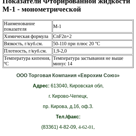
Показатели Фторированной жидкости
М-1 - монометрической
Наименование
М-1
показателя
Химическая формула
CnF2n+2
Вязкость, г/куб.см.
50-110 при плюс 20 °С
Плотность, г/куб.см.
1,9-2,0
Температура кипения,
Температура застывания не выше
ºС
минус 14
ООО Торговая Компания «Еврохим Союз»
Адрес:
613040,
Кировская обл,
г. Кирово-Чепецк,
пр. Кирова, д.16, оф.3.
Тел./факс:
(83361)
4-82-09,
4-62-01,