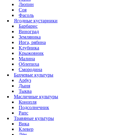
Люпин
Соя
Фасоль
Ягодные кустарники
Барбарис
Виноград
Земляника
Ирга, рябина
Клубника
Крыжовник
Малина
Облепиха
Смородина
Бахчевые культуры
Арбуз
Дыня
Тыква
Масличные культуры
Конопля
Подсолнечник
Рапс
Травяные культуры
Вика
Клевер
Лён