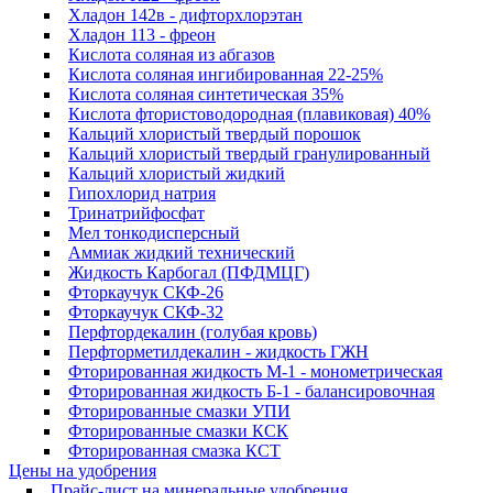
Хладон 142в - дифторхлорэтан
Хладон 113 - фреон
Кислота соляная из абгазов
Кислота соляная ингибированная 22-25%
Кислота соляная синтетическая 35%
Кислота фтористоводородная (плавиковая) 40%
Кальций хлористый твердый порошок
Кальций хлористый твердый гранулированный
Кальций хлористый жидкий
Гипохлорид натрия
Тринатрийфосфат
Мел тонкодисперсный
Аммиак жидкий технический
Жидкость Карбогал (ПФДМЦГ)
Фторкаучук СКФ-26
Фторкаучук СКФ-32
Перфтордекалин (голубая кровь)
Перфторметилдекалин - жидкость ГЖН
Фторированная жидкость М-1 - монометрическая
Фторированная жидкость Б-1 - балансировочная
Фторированные смазки УПИ
Фторированные смазки КСК
Фторированная смазка КСТ
Цены на удобрения
Прайс-лист на минеральные удобрения