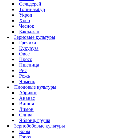
Сельдерей
Топинамбур
Укроп
Хрен
Чеснок
Баклажан
Зерновые культуры
Гречиха
Кукуруза
Овес
Просо
Пшеница
Рис
Рожь
Ячмень
Плодовые культуры
Абрикос
Ананас
Вишня
Лимон
Слива
Яблоня, груша
Зернобобовые культуры
Бобы
Горох