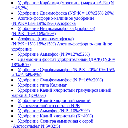
Удобрение Карбамид (мочевина) марки «А,Б» (N
= 46,2%)
Удобрение Диаммофоска (N:P:К = 10%:26%:26%)
Азотно-фосфорно-калийное удобрение
(N:P:K=13%:19%:19%) Азофоска
Удобрение Нитроаммофоска (азофоска)
(N:P:K=16%:16%:16%)
Азофоска (нитроаммофоска)
(N:P:K=15%:15%:15%) Азотно-фосфорно-калийное
удобрение
Удобрение Аммофос (N:P=12%:52%)
Диаммоний фосфат удобрительный (ДАФ) (N:P =
18%:46%)
Удобрение Сульфоаммофос (N:P:S=20%:10%:15%
и 14%:34%:8%)
Удобрение Сульфоаммофос (N:P=16%:20%)
Удобрение типа Калимаг
Удобрение Калий хлористый гранулированный
марки Л (К=60%)
Удобрение Калий хлористый мелкий
Тукосмеси любого состава NPK
Удобрение Аммофос (N:P=10%:39%)
Удобрение Калий хлористый (К=40%)
Удобрение Селитра аммиачная с серой
(Азотосульфат N:S=32:5)