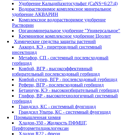
Удобрение Кальцийазотосульфат (CaNS=6:27:4)
Водорастворимое комплексное минеральное
удобрение АКВАРИН
Комплексное водорастворимое удобрение
Растворин
Органоминеральное удобрение "Универсальное"
Кремниевое комплексное удобрение Цеолит
Химические средства защиты растений
Аккорд, КЭ - пиретроидный системный
инсектицид
Метафор, СП - системный послевсходовый
гербицид
Ковбой, ВГР - высокоэффективный
избирательный послевсходовый гербицид
Ковбой-супер, ВГР - послевсходовый гербицид
Рефери, ВГР - послевсходовый гербицид
Бетаниум, КЭ - высокоизбирательный гербицид
Глифор, ВР - высокотехнологичный системный
гербицид
Грандсил, КС - системный фунгицид
Грандсил Ультра, КС - системный фунгицид
Промышленная химия
Хладон-350 - Жидкость ПФМЦГ,
Перфторметилциклогексан
Хладон R22 - фреон