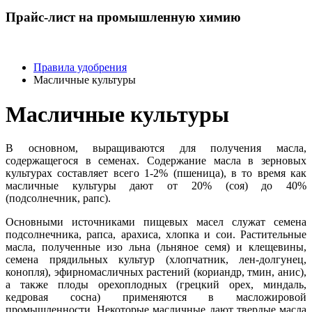
Прайс-лист на промышленную химию
Правила удобрения
Масличные культуры
Масличные культуры
В основном, выращиваются для получения масла,
содержащегося в семенах. Содержание масла в зерновых
культурах составляет всего 1-2% (пшеница), в то время как
масличные культуры дают от 20% (соя) до 40%
(подсолнечник, рапс).
Основными источниками пищевых масел служат семена
подсолнечника, рапса, арахиса, хлопка и сои. Растительные
масла, полученные изо льна (льняное семя) и клещевины,
семена прядильных культур (хлопчатник, лен-долгунец,
конопля), эфирномасличных растений (кориандр, тмин, анис),
а также плоды орехоплодных (грецкий орех, миндаль,
кедровая сосна) применяются в масложировой
промышленности. Некоторые масличные дают твердые масла