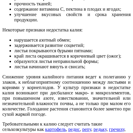
прочность тканей;
содержание витамина C, пектина в плодах и ягодах;
улучшение вкусовых свойств и срока хранения
продукции.
Некоторые признаки недостатка калия:
нарушается азотный обмен;
задерживается развитие соцветий;
листья покрываются бурыми пятнами;
край листа окрашивается в коричневый цвет (ожог);
образуются листья неправильной формы;
листья начинают вянуть и свисать;
Снижение уровня калийного питания ведет к полеганию у
злаков, к неблагоприятному соотношению между листьями и
корнями у корнеплодов. У культур признаки в недостатке
калия возникают при дисбалансе макро- и микроэлементов,
при повышенном азоте, известковании, значительной или
незначительной влажности почвы, а не только при малом его
количестве. Голодание растения становится более заметно при
сухой жаркой погоде.
Требовательными к калию следует считать такие
сельхозкультуры как
картофель
,
редис
,
репу
,
редьку
,
гречиху
,