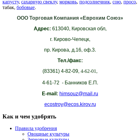
капусту
,
сахарную свеклу
,
морковь
,
подсолнечник
,
сою
,
просо
,
табак,
бобовые
.
ООО Торговая Компания «Еврохим Союз»
Адрес:
613040,
Кировская обл,
г. Кирово-Чепецк,
пр. Кирова, д.16, оф.3.
Тел./факс:
(83361)
4-82-09,
4-62-01,
4-61-72 - Банников Е.П.
E-mail:
himsouz@mail.ru
ecostroy@ecos.kirov.ru
Как и чем удобрять
Правила удобрения
Овощные культуры
Зерновые культуры