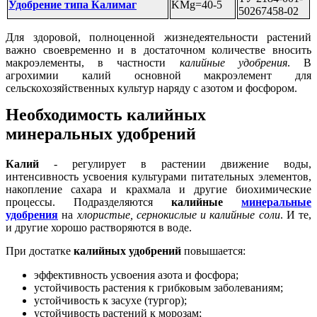
Удобрение типа Калимаг
KMg=40-5
50267458-02
Для здоровой, полноценной жизнедеятельности растений
важно своевременно и в достаточном количестве вносить
макроэлементы, в частности
калийные удобрения
. В
агрохимии калий основной макроэлемент для
сельскохозяйственных культур наряду с азотом и фосфором.
Необходимость калийных
минеральных удобрений
Калий
- регулирует в растении движение воды,
интенсивность усвоения культурами питательных элементов,
накопление сахара и крахмала и другие биохимические
процессы. Подразделяются
калийные
минеральные
удобрения
на
хлористые, сернокислые и калийные соли
. И те,
и другие хорошо растворяются в воде.
При достатке
калийных удобрений
повышается:
эффективность усвоения азота и фосфора;
устойчивость растения к грибковым заболеваниям;
устойчивость к засухе (тургор);
устойчивость растений к морозам;