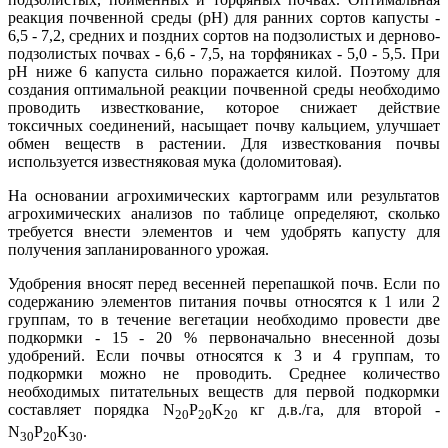
реакция почвенной среды (рН) для ранних сортов капусты -
6,5 - 7,2, средних и поздних сортов на подзолистых и дерново-
подзолистых почвах - 6,6 - 7,5, на торфяниках - 5,0 - 5,5. При
рН ниже 6 капуста сильно поражается килой. Поэтому для
создания оптимальной реакции почвенной среды необходимо
проводить известкование, которое снижает действие
токсичных соединений, насыщает почву кальцием, улучшает
обмен веществ в растении. Для известкования почвы
используется известняковая мука (доломитовая).
На основании агрохимических картограмм или результатов
агрохимических анализов по таблице определяют, сколько
требуется внести элементов и чем удобрять капусту для
получения запланированного урожая.
Удобрения вносят перед весенней перепашкой почв. Если по
содержанию элементов питания почвы относятся к 1 или 2
группам, то в течение вегетации необходимо провести две
подкормки - 15 - 20 % первоначально внесенной дозы
удобрений. Если почвы относятся к 3 и 4 группам, то
подкормки можно не проводить. Среднее количество
необходимых питательных веществ для первой подкормки
составляет порядка N
P
K
кг д.в./га, для второй -
20
20
20
N
P
K
.
30
20
30