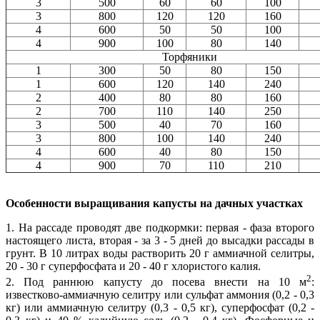
3
500
60
60
100
3
800
120
120
160
4
600
50
50
100
4
900
100
80
140
Торфяники
1
300
50
80
150
1
600
120
140
240
2
400
80
80
160
2
700
110
140
250
3
500
40
70
160
3
800
100
140
240
4
600
40
80
150
4
900
70
110
210
Особенности выращивания капусты на дачных участках
1. На рассаде проводят две подкормки: первая - фаза второго
настоящего листа, вторая - за 3 - 5 дней до высадки рассады в
грунт. В 10 литрах воды растворить 20 г аммиачной селитры,
20 - 30 г суперфосфата и 20 - 40 г хлористого калия.
2
2. Под раннюю капусту до посева внести на 10 м
:
известково-аммиачную селитру или сульфат аммония (0,2 - 0,3
кг) или аммиачную селитру (0,3 - 0,5 кг), суперфосфат (0,2 -