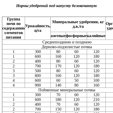
Нормы удобрений под капусту белокочанную
Группа
Минеральные удобрения, кг
почв по
Орг
Урожайность,
д.в./га
содержанию
удо
ц/га
элементов
азотные
фосфорные
калийные
питания
Среднепозднюю и позднюю
Дерново-подзолистые почвы
1
300
80
60
120
1
600
160
120
180
2
400
80
60
120
2
700
170
120
180
3
500
80
60
120
3
800
160
120
180
4
600
60
50
100
4
900
140
80
160
Пойменные минеральные почвы
1
300
70
60
120
1
600
180
120
210
2
400
70
60
120
2
700
150
120
180