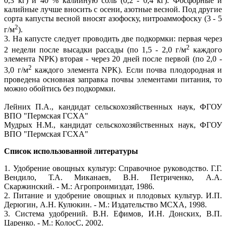
0,3 кг) и 40 % калийную соль (0,2 - 0,4 кг). Фосфорные и
калийные лучше вносить с осени, азотные весной. Под другие
сорта капусты весной вносят азофоску, нитроаммофоску (3 - 5
2
г/м
).
3. На капусте следует проводить две подкормки: первая через
2
2 недели после высадки рассады (по 1,5 - 2,0 г/м
каждого
элемента NPK) вторая - через 20 дней после первой (по 2,0 -
2
3,0 г/м
каждого элемента NPK). Если почва плодородная и
проведена основная заправка почвы элементами питания, то
можно обойтись без подкормки.
Лейних П.А., кандидат сельскохозяйственных наук, ФГОУ
ВПО "Пермская ГСХА"
Мудрых Н.М., кандидат сельскохозяйственных наук, ФГОУ
ВПО "Пермская ГСХА"
Список использованной литературы
1. Удобрение овощных культур: Справочное руководство. Г.Г.
Вендило, Т.А. Миканаев, В.Н. Петриченко, А.А.
Скаржинский. - М.: Агропроимиздат, 1986.
2. Питание и удобрение овощных и плодовых культур. И.П.
Дерюгин, А.Н. Кулюкин. - М.: Издательство МСХА, 1998.
3. Система удобрений. В.Н. Ефимов, И.Н. Донских, В.П.
Царенко. - М.: КолосС, 2002.