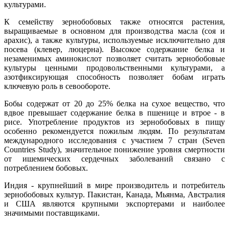
культурами.
К семейству зернобобовых также относятся растения,
выращиваемые в основном для производства масла (соя и
арахис), а также культуры, используемые исключительно для
посева (клевер, люцерна). Высокое содержание белка и
незаменимых аминокислот позволяет считать зернобобовые
культуры ценными продовольственными культурами, а
азотфиксирующая способность позволяет бобам играть
ключевую роль в севообороте.
Бобы содержат от 20 до 25% белка на сухое вещество, что
вдвое превышает содержание белка в пшенице и втрое - в
рисе. Употребление продуктов из зернобобовых в пищу
особенно рекомендуется пожилым людям. По результатам
международного исследования с участием 7 стран (Seven
Countries Study), значительное понижение уровня смертности
от ишемических сердечных заболеваний связано с
потреблением бобовых.
Индия - крупнейший в мире производитель и потребитель
зернобобовых культур. Пакистан, Канада, Мьянма, Австралия
и США являются крупными экспортерами и наиболее
значимыми поставщиками.