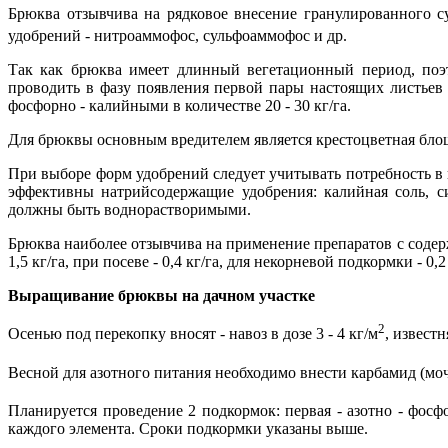
Брюква отзывчива на рядковое внесение гранулированного с
удобрений - нитроаммофос, сульфоаммофос и др.
Так как брюква имеет длинный вегетационный период, поэ
проводить в фазу появления первой пары настоящих листьев
фосфорно - калийными в количестве 20 - 30 кг/га.
Для брюквы основным вредителем является крестоцветная блош
При выборе форм удобрений следует учитывать потребность в 
эффективны натрийсодержащие удобрения: калийная соль, с
должны быть воднорастворимыми.
Брюква наиболее отзывчива на применение препаратов с содерж
1,5 кг/га, при посеве - 0,4 кг/га, для некорневой подкормки - 0,2 
Выращивание брюквы на дачном участке
2
Осенью под перекопку вносят - навоз в дозе 3 - 4 кг/м
, известн
Весной для азотного питания необходимо внести карбамид (моче
Планируется проведение 2 подкормок: первая - азотно - фосф
каждого элемента. Сроки подкормки указаны выше.