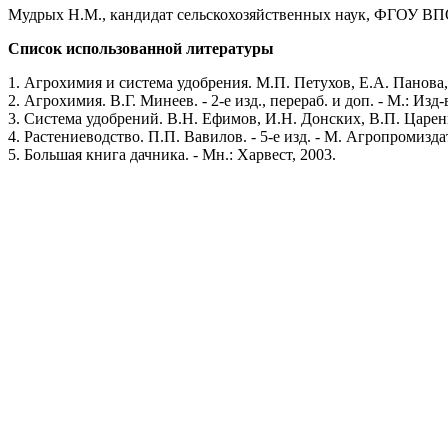
Мудрых Н.М., кандидат сельскохозяйственных наук, ФГОУ В
Список использованной литературы
1. Агрохимия и система удобрения. М.П. Петухов, Е.А. Панова, Н
2. Агрохимия. В.Г. Минеев. - 2-е изд., перераб. и доп. - М.: Из
3. Система удобрений. В.Н. Ефимов, И.Н. Донских, В.П. Царенк
4. Растениеводство. П.П. Вавилов. - 5-е изд. - М. Агропромиздат
5. Большая книга дачника. - Мн.: Харвест, 2003.