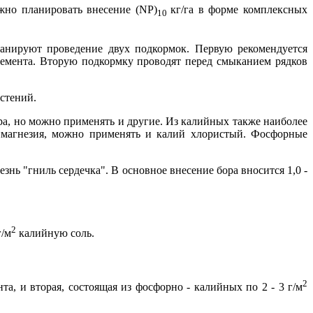
ожно планировать внесение (NP)
кг/га в форме комплексных
10
анируют проведение двух подкормок. Первую рекомендуется
лемента. Вторую подкормку проводят перед смыканием рядков
стений.
ра, но можно применять и другие. Из калийных также наиболее
лимагнезия, можно применять и калий хлористый. Фосфорные
нь "гниль сердечка". В основное внесение бора вносится 1,0 -
2
г/м
калийную соль.
2
та, и вторая, состоящая из фосфорно - калийных по 2 - 3 г/м