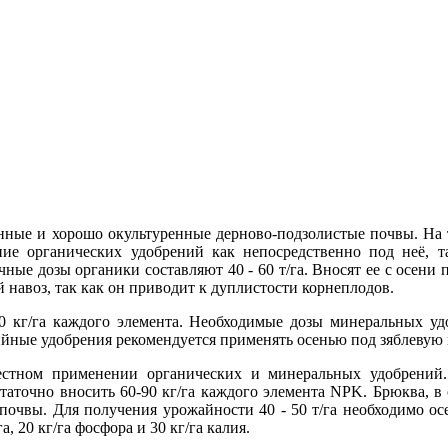
ые и хорошо окультуренные дерново-подзолистые почвы. На то
ие органических удобрений как непосредственно под неё, 
ные дозы органики составляют 40 - 60 т/га. Вносят ее с осени 
 навоз, так как он приводит к дуплистости корнеплодов.
 кг/га каждого элемента. Необходимые дозы минеральных уд
ийные удобрения рекомендуется применять осенью под зяблевую 
стном применении органических и минеральных удобрений
статочно вносить 60-90 кг/га каждого элемента NPK. Брюква, в 
 почвы. Для получения урожайности 40 - 50 т/га необходимо осен
, 20 кг/га фосфора и 30 кг/га калия.