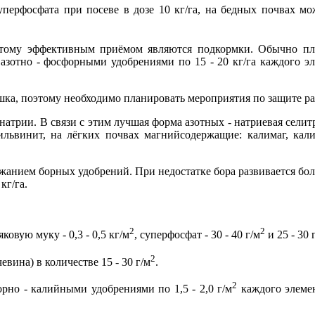
уперфосфата при посеве в дозе 10 кг/га, на бедных почвах м
тому эффективным приёмом являются подкормки. Обычно пл
 азотно - фосфорными удобрениями по 15 - 20 кг/га каждого э
ка, поэтому необходимо планировать мероприятия по защите ра
натрии. В связи с этим лучшая форма азотных - натриевая селит
ильвинит, на лёгких почвах магнийсодержащие: калимаг, ка
анием борных удобрений. При недостатке бора развивается болез
кг/га.
2
2
яковую муку - 0,3 - 0,5 кг/м
, суперфосфат - 30 - 40 г/м
и 25 - 30 
2
вина) в количестве 15 - 30 г/м
.
2
орно - калийными удобрениями по 1,5 - 2,0 г/м
каждого элемен