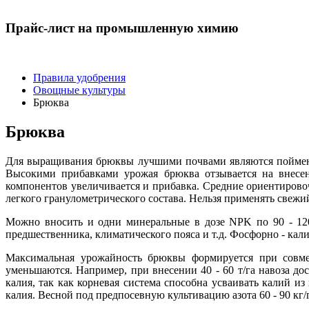
Прайс-лист на промышленную химию
Правила удобрения
Овощные культуры
Брюква
Брюква
Для выращивания брюквы лучшими почвами являются пойменн
Высокими прибавками урожая брюква отзывается на внесен
компонентов увеличивается и прибавка. Средние ориентировоч
легкого гранулометрического состава. Нельзя применять свежий
Можно вносить и одни минеральные в дозе NPK по 90 - 120
предшественника, климатического пояса и т.д. Фосфорно - кал
Максимальная урожайность брюквы формируется при совме
уменьшаются. Например, при внесении 40 - 60 т/га навоза до
калия, так как корневая система способна усваивать калий из
калия. Весной под предпосевную культивацию азота 60 - 90 кг/га