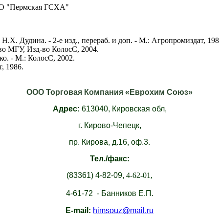
ПО "Пермская ГСХА"
.Х. Дудина. - 2-е изд., перераб. и доп. - М.: Агропромиздат, 198
д-во МГУ, Изд-во КолосС, 2004.
о. - М.: КолосС, 2002.
, 1986.
ООО Торговая Компания «Еврохим Союз»
Адрес:
613040,
Кировская обл,
г. Кирово-Чепецк,
пр. Кирова, д.16, оф.3.
Тел./факс:
(83361)
4-82-09,
4-62-01,
4-61-72 - Банников Е.П.
E-mail:
himsouz@mail.ru