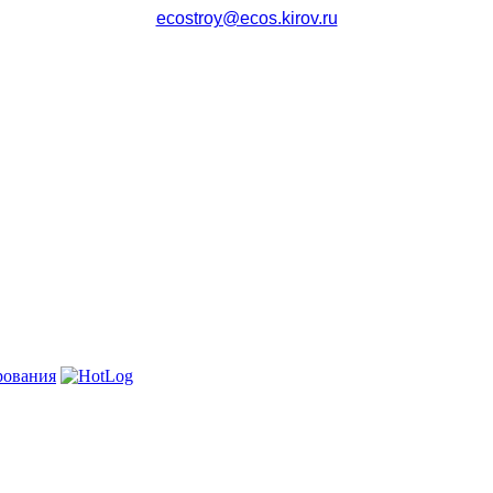
ecostroy@ecos.kirov.ru