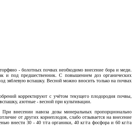
рфяно - болотных почвах необходимо внесение бора и меди.
так и под предшественник. С повышением доз органических
под зяблевую вспашку. Весной можно вносить только на почвах
обрений корректируют с учётом текущего плодородия почвы,
вспашку, азотные - весной при культивации.
. При внесении навоза дозы минеральных пропорционально
отличие от других корнеплодов, слабо отзывается на внесение
ью внести 30 - 40 т/га органики, 40 кг/га фосфора и 60 кг/га