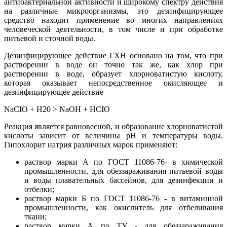
антибактериальной активности и широкому спектру действия
на различные микроорганизмы, это дезинфицирующее
средство находит применение во многих направлениях
человеческой деятельности, в том числе и при обработке
питьевой и сточной воды.
Дезинфицирующее действие ГХН основано на том, что при
растворении в воде он точно так же, как хлор при
растворении в воде, образует хлорноватистую кислоту,
которая оказывает непосредственное окисляющее и
дезинфицирующее действие
NaCIO + H20 > NaOH + HCIO
Реакция является равновесной, и образование хлорноватистой
кислоты зависит от величины рН и температуры воды.
Гипохлорит натрия различных марок применяют:
раствор марки А по ГОСТ 11086-76- в химической
промышленности, для обеззараживания питьевой воды
и воды плавательных бассейнов, для дезинфекции и
отбелки;
раствор марки Б по ГОСТ 11086-76 - в витаминной
промышленности, как окислитель для отбеливания
ткани;
раствор марки А по ТУ - для обеззараживания