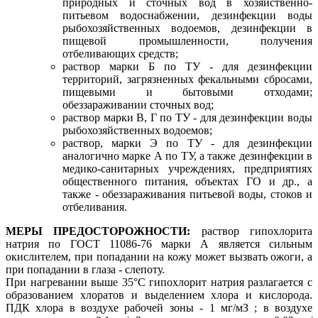
природных и сточных вод в хозяйственно-
питьевом водоснабжении, дезинфекции воды
рыбохозяйственных водоемов, дезинфекции в
пищевой промышленности, получения
отбеливающих средств;
раствор марки Б по ТУ - для дезинфекции
территорий, загрязненных фекальными сбросами,
пищевыми и бытовыми отходами;
обеззараживании сточных вод;
раствор марки В, Г по ТУ - для дезинфекции воды
рыбохозяйственных водоемов;
раствор, марки Э по ТУ - для дезинфекции
аналогично марке А по ТУ, а также дезинфекции в
медико-санитарных учреждениях, предприятиях
общественного питания, объектах ГО и др., а
также - обеззараживания питьевой воды, стоков и
отбеливания.
МЕРЫ ПРЕДОСТОРОЖНОСТИ:
раствор гипохлорита
натрия по ГОСТ 11086-76 марки А является сильным
окислителем, при попадании на кожу может вызвать ожоги, а
при попадании в глаза - слепоту.
При нагревании выше 35°С гипохлорит натрия разлагается с
образованием хлоратов и выделением хлора и кислорода.
ПДК хлора в воздухе рабочей зоны - 1 мг/мЗ ; в воздухе