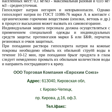
населенных мест: 0,1 мг/мЗ - максимальная разовая и 0,03 мг/
мЗ - среднесуточная.
Гипохлорит натрия негорюч и невзрывоопасен. Однако
гипохлорит натрия по ГОСТ 11086-76 марки А в контакте с
органическими горючими веществами (опилки, ветошь и др.)
в процессе высыхания может вызвать их самовозгорание.
Индивидуальная защита персонала должна осуществляться с
применением специальной одежды и индивидуальных
средств защиты: противогазов марки Б или БКФ, перчаток
резиновых и очков защитных.
При попадании раствора гипохлорита натрия на кожные
покровы необходимо обмыть их обильной струёй воды в
течение 10-12 мин, при попадании брызг продукта в глаза
следует немедленно промыть их обильным количеством воды
и направить пострадавшего к врачу.
ООО Торговая Компания «Еврохим Союз»
Адрес:
613040,
Кировская обл,
г. Кирово-Чепецк,
пр. Кирова, д.16, оф.3.
Тел./факс: