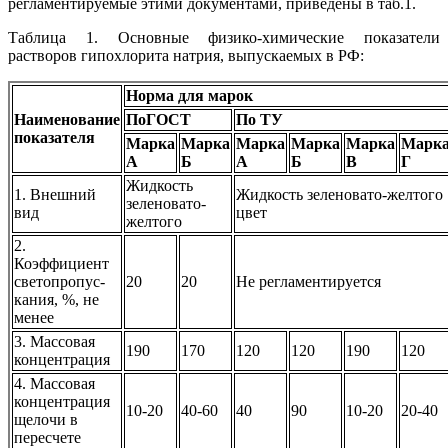
регламентируемые этими документами, приведены в таб.1.
Таблица 1. Основные физико-химические показатели
растворов гипохлорита натрия, выпускаемых в РФ:
Норма для марок
Наименование
ПоГОСТ
По ТУ
показателя
Марка
Марка
Марка
Марка
Марка
Марк
А
Б
А
Б
В
Г
Жидкость
1. Внешний
Жидкость зеленовато-желтого
зеленовато-
вид
цвет
желтого
2.
Коэффициент
светопропус-
20
20
Не регламентируется
кания, %, не
менее
3. Массовая
190
170
120
120
190
120
концентрация
4. Массовая
концентрация
10-20
40-60
40
90
10-20
20-40
щелочи в
пересчете