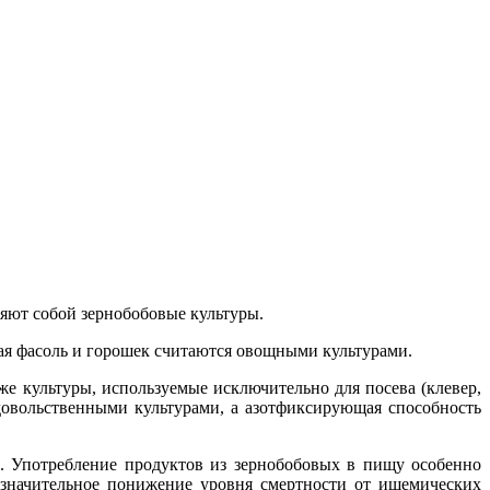
ляют собой зернобобовые культуры.
еная фасоль и горошек считаются овощными культурами.
же культуры, используемые исключительно для посева (клевер,
овольственными культурами, а азотфиксирующая способность
е. Употребление продуктов из зернобобовых в пищу особенно
, значительное понижение уровня смертности от ишемических