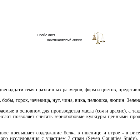
двенадцати семян различных размеров, форм и цветов, представ
, бобы, горох, чечевица, нут, чина, вика, пелюшка, люпин. Зел
аемые в основном для производства масла (соя и арахис), а так
ислот позволяет считать зернобобовые культуры ценными прод
вдвое превышает содержание белка в пшенице и втрое - в рис
го исследования с участием 7 стран (Seven Countries Study)