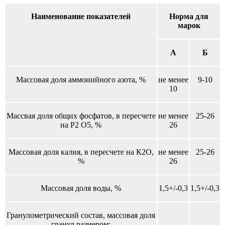
Наименование показателей
Норма для
марок
А
Б
Массовая доля аммонийного азота, %
не менее
9-10
10
Массвая доля общих фосфатов, в пересчете
не менее
25-26
на Р2 О5, %
26
Массовая доля калия, в пересчете на К2О,
не менее
25-26
%
26
Массовая доля воды, %
1,5+/-0,3
1,5+/-0,3
Гранулометрический состав, массовая доля
гранул размером: