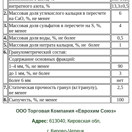
нитратного азота, %
13,3±0,5
2.
Массовая доля углекислого кальция в пересчете
6
на CaO, %, не менее
3.
Массовая доля сульфатов в пересчете на S, %,
4
не менее
4.
Массовая доля воды, %, не более
0,5
5.
Массовая доля нитрата кальция, %, не более
1
6.
Гранулометрический состав:
Содержание основных фракций:
1–4 мм, %, не менее
90
до 1 мм, %, не более
3
более 6 мм
нет
7.
Статическая прочность гранул (кг/гранулу),
2,5
не менее
8.
Сыпучесть, %, не менее
100
ООО Торговая Компания «Еврохим Союз»
Адрес:
613040,
Кировская обл,
г. Кирово-Чепецк,